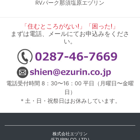
RVパーク那須塩原エヅリン
「住むところがない!」「困った!」
まずは電話、メールにてお申込みをくださ
い。
電話受付時間 8：30〜16：00 平⽇（⽉曜⽇〜⾦曜
⽇）
＊⼟・⽇・祝祭⽇はお休みしています。
株式会社エヅリン
(EZURIN CO.,LTD.)